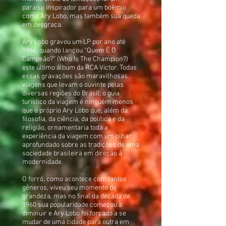
paraíso inspirador para um boêmio
como Ary Lobo, mas também sua queda
em desgraça.
Ary Lobo gravou um LP por ano até
1966, quando lançou “Quem É O
Campeão?” (Who Is The Champion?)
este último álbum da RCA Victor. Todas
essas gravações são maravilhosas
viagens que levam o ouvinte pelas
diversas regiões do Brasil; o guia
turístico da viagem é ninguém menos
que o próprio Ary Lobo que, além da
filosofia, da ciência, da política e da
religião, ornamentaria toda a
experiência da viagem com um olhar
aprofundado sobre as tradições de uma
sociedade brasileira em direção à
modernidade.
O forró, como acontece com tantos
gêneros, viveu seu momento de
grandeza, mas no final da década de
1960 sua popularidade começou a
diminuir e Ary Lobo foi forçado a se
mudar de uma cidade para outra em