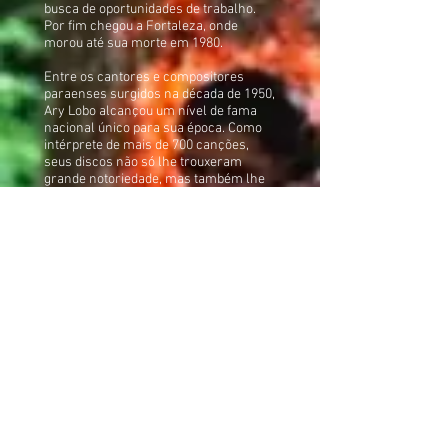
busca de oportunidades de trabalho.
Por fim chegou a Fortaleza, onde
morou até sua morte em 1980.
Entre os cantores e compositores
paraenses surgidos na década de 1950,
Ary Lobo alcançou um nível de fama
nacional único para sua época. Como
intérprete de mais de 700 canções,
seus discos não só lhe trouxeram
grande notoriedade, mas também lhe
proporcionaram muito dinheiro. “O
nosso valor que venceu na
Maravilhosa” foi a manchete da
imprensa paraense para descrever a
conquista do sul por Ary Lobo. Mas o
que exatamente significou sua vitória?
Para artistas negros e mulatos
provenientes de contingentes
empobrecidos da sociedade brasileira,
a capacidade de desempenhar um
papel de liderança no mundo do rádio,
das gravações e das apresentações ao
vivo foi uma conquista significativa. Isso
torna mais fácil entender por que tanto
dinheiro que Ary Lobo obteve com seu