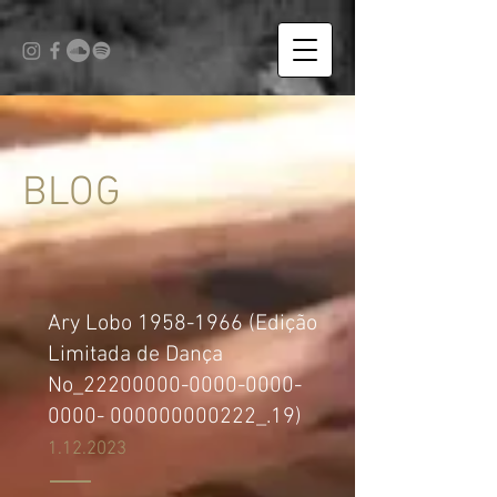
BLOG
Ary Lobo 1958​-​1966 (Edição
Limitada de Dança
No_22200000-0000-0000-
0000- 000000000222_.​19)
1.12.2023