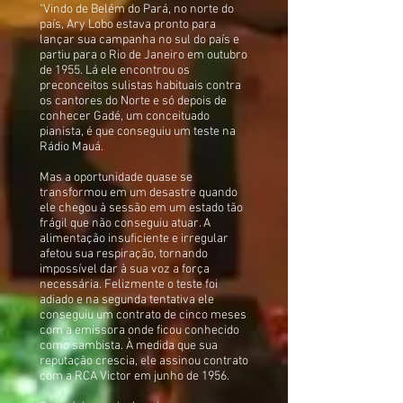
"Vindo de Belém do Pará, no norte do
país, Ary Lobo estava pronto para
lançar sua campanha no sul do país e
partiu para o Rio de Janeiro em outubro
de 1955. Lá ele encontrou os
preconceitos sulistas habituais contra
os cantores do Norte e só depois de
conhecer Gadé, um conceituado
pianista, é que conseguiu um teste na
Rádio Mauá.
Mas a oportunidade quase se
transformou em um desastre quando
ele chegou à sessão em um estado tão
frágil que não conseguiu atuar. A
alimentação insuficiente e irregular
afetou sua respiração, tornando
impossível dar à sua voz a força
necessária. Felizmente o teste foi
adiado e na segunda tentativa ele
conseguiu um contrato de cinco meses
com a emissora onde ficou conhecido
como sambista. À medida que sua
reputação crescia, ele assinou contrato
com a RCA Victor em junho de 1956.