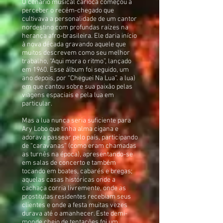
O cenário musical carioca começou a
perceber o recém-chegado que
cultivava a personalidade de um cantor
nordestino com profundas raízes na
herança afro-brasileira. Ele daria início
à nova década gravando aquele que
muitos descrevem como seu melhor
trabalho, “Aqui mora o ritmo”, lançado
em 1960. Esse álbum foi seguido, um
ano depois, por “Cheguei Na Lua”. a lua)
em que cantou sobre sua paixão pelas
viagens espaciais e pela lua em
particular.
Mas a lua nunca seria suficiente para
Ary Lobo que tinha alma cigana e
adorava passear pelo país, participando
de “caravanas” (como eram chamadas
as turnês na época), apresentando-se
em salas de concerto e também
tocando em boates, cabarés e bregas;
aquelas casas históricas onde a
cachaça corria livremente, onde as
prostitutas residentes recebiam seus
clientes e onde a festa muitas vezes
durava até o amanhecer. Este demi-
monde cheio de tentações foi um